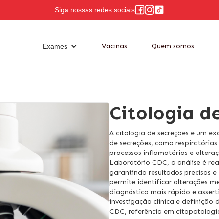
Siga nossas redes sociais
Vacinas
Quem somos
Exames
Citologia d
A citologia de secreções é um ex
de secreções, como respiratórias
processos inflamatórios e alteraç
Laboratório CDC, a análise é rea
garantindo resultados precisos e
permite identificar alterações m
diagnóstico mais rápido e asser
investigação clínica e definiçã
CDC, referência em citopatologia