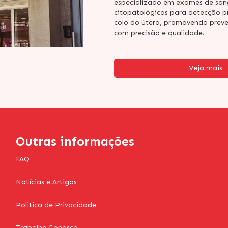
especializado em exames de san
citopatológicos para detecção p
colo do útero, promovendo preve
com precisão e qualidade.
Veja mais
Outras informações
FAQ
Notícias e Artigos
Politica de Privacidade
Trabalhe Conosco