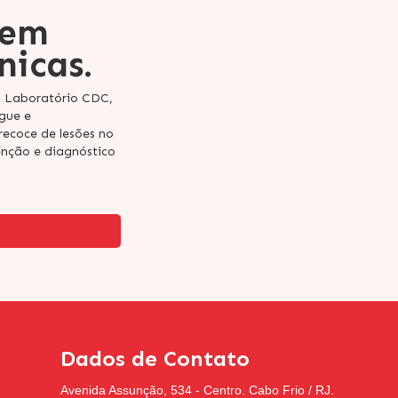
 em
nicas.
o Laboratório CDC,
gue e
recoce de lesões no
nção e diagnóstico
Dados de Contato
Avenida Assunção, 534 - Centro. Cabo Frio / RJ.