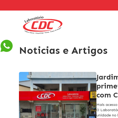
Noticias e Artigos
Jardi
prime
com C
Mais acesso
O Laborató
unidade no 