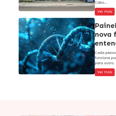
Cabo…
Ver Mais
Paine
nova 
enten
Cada pessoa
funciona pa
para outro.
Ver Mais